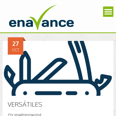
27
OCT
VERSÁTILES
Por
enadminmacond