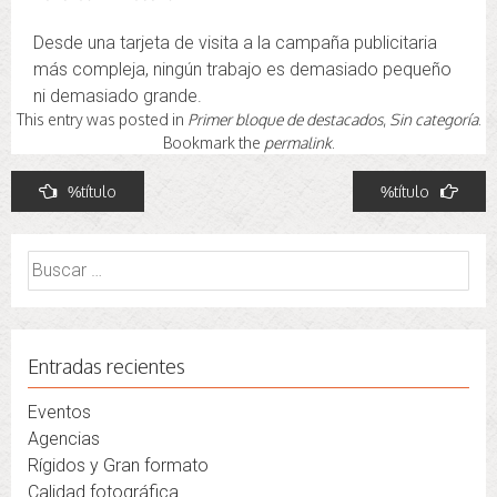
Desde una tarjeta de visita a la campaña publicitaria
más compleja, ningún trabajo es demasiado pequeño
ni demasiado grande.
This entry was posted in
Primer bloque de destacados
,
Sin categoría
.
Bookmark the
permalink
.
Navegación
%título
%título
de
entradas
Buscar:
Entradas recientes
Eventos
Agencias
Rígidos y Gran formato
Calidad fotográfica