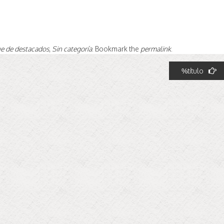
e de destacados
,
Sin categoría
. Bookmark the
permalink
.
%título