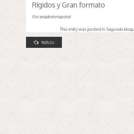
Rígidos y Gran formato
Por
enadminmacond
This entry was posted in
Segundo bloqu
Navegación
%título
de
entradas