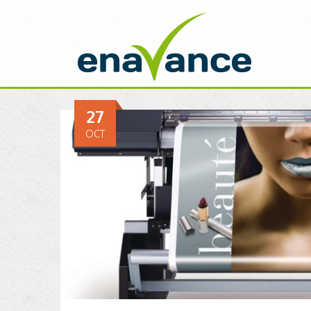
27
OCT