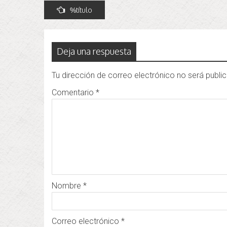
Navegación
%título
de
entradas
Deja una respuesta
Tu dirección de correo electrónico no será publi
Comentario
*
Nombre
*
Correo electrónico
*