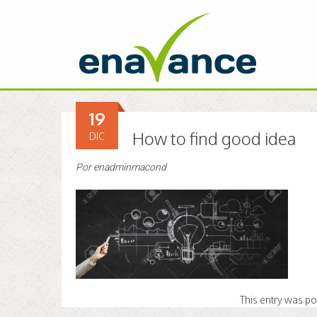
19
How to find good idea
DIC
Por
enadminmacond
This entry was p