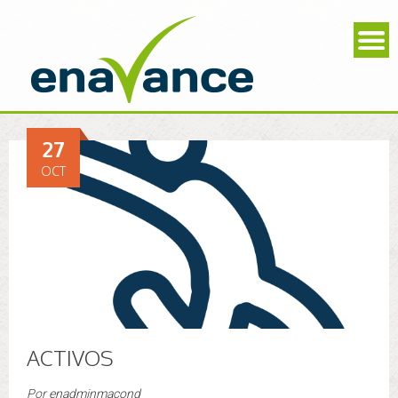
27
OCT
ACTIVOS
Por
enadminmacond