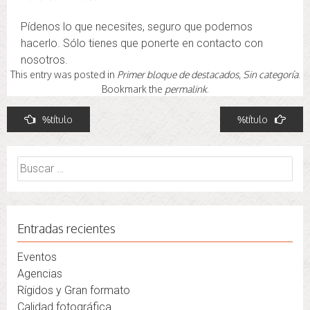
Pídenos lo que necesites, seguro que podemos
hacerlo. Sólo tienes que ponerte en contacto con
nosotros.
This entry was posted in
Primer bloque de destacados
,
Sin categoría
.
Bookmark the
permalink
.
Navegación
%título
%título
de
entradas
Buscar:
Entradas recientes
Eventos
Agencias
Rígidos y Gran formato
Calidad fotográfica