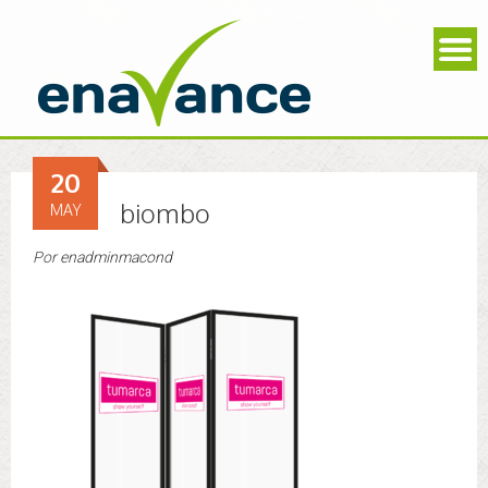
20
biombo
MAY
Por
enadminmacond