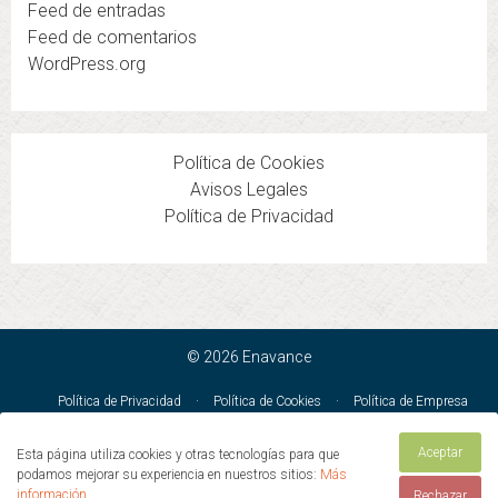
Feed de entradas
Feed de comentarios
WordPress.org
Política de Cookies
Avisos Legales
Política de Privacidad
© 2026 Enavance
Política de Privacidad
·
Política de Cookies
·
Política de Empresa
PRL
·
Avisos Legales
·
Condiciones Generales de Venta
Aceptar
Esta página utiliza cookies y otras tecnologías para que
ENAVANCE PRODUCCION GRAFICA SL · C/ Duero 32 · Mejorada del
podamos mejorar su experiencia en nuestros sitios:
Más
Campo · Madrid · 28840 · España
información.
Rechazar