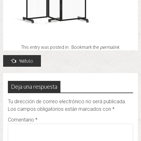
This entry was posted in . Bookmark the
permalink
.
Navegación
%título
de
entradas
Deja una respuesta
Tu dirección de correo electrónico no será publicada.
Los campos obligatorios están marcados con
*
Comentario
*