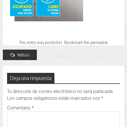
This entry was posted in . Bookmark the
permalink
.
Navegación
%título
de
entradas
Deja una respuesta
Tu dirección de correo electrónico no será publicada.
Los campos obligatorios están marcados con
*
Comentario
*