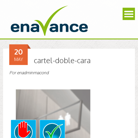
20
cartel-doble-cara
MAY
Por
enadminmacond