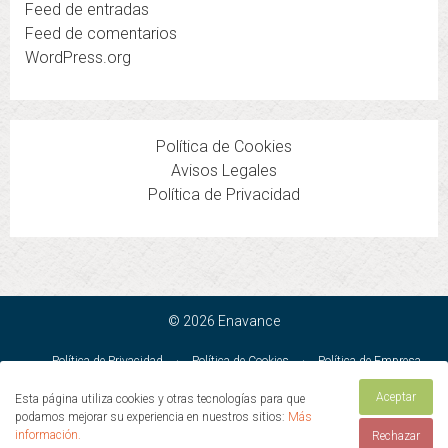
Feed de entradas
Feed de comentarios
WordPress.org
Política de Cookies
Avisos Legales
Política de Privacidad
© 2026 Enavance
Política de Privacidad
·
Política de Cookies
·
Política de Empresa
PRL
·
Avisos Legales
·
Condiciones Generales de Venta
Aceptar
Esta página utiliza cookies y otras tecnologías para que
ENAVANCE PRODUCCION GRAFICA SL · C/ Duero 32 · Mejorada del
podamos mejorar su experiencia en nuestros sitios:
Más
Campo · Madrid · 28840 · España
información.
Rechazar