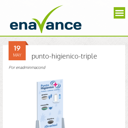
19
punto-higienico-triple
MAY
Por
enadminmacond