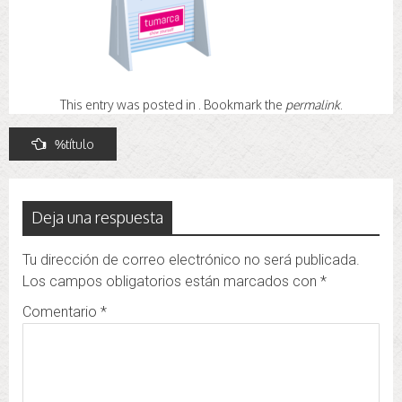
This entry was posted in . Bookmark the
permalink
.
Navegación
%título
de
entradas
Deja una respuesta
Tu dirección de correo electrónico no será publicada.
Los campos obligatorios están marcados con
*
Comentario
*