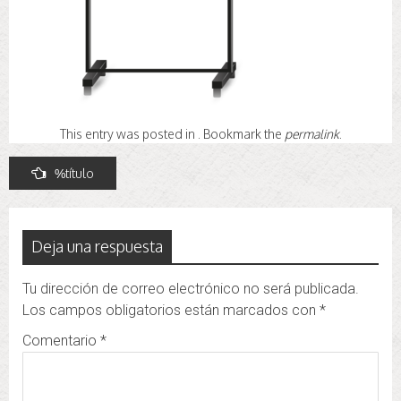
This entry was posted in . Bookmark the
permalink
.
Navegación
%título
de
entradas
Deja una respuesta
Tu dirección de correo electrónico no será publicada.
Los campos obligatorios están marcados con
*
Comentario
*