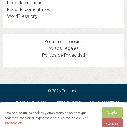
Feed de entradas
Feed de comentarios
WordPress.org
Política de Cookies
Avisos Legales
Política de Privacidad
© 2026 Enavance
Política de Privacidad
·
Política de Cookies
·
Política de Empresa
PRL
·
Avisos Legales
·
Condiciones Generales de Venta
Aceptar
Esta página utiliza cookies y otras tecnologías para que
ENAVANCE PRODUCCION GRAFICA SL · C/ Duero 32 · Mejorada del
podamos mejorar su experiencia en nuestros sitios:
Más
Campo · Madrid · 28840 · España
información.
Rechazar