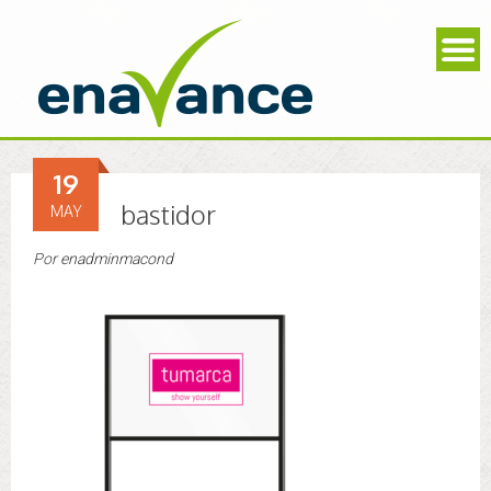
19
bastidor
MAY
Por
enadminmacond