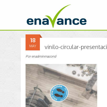
18
vinilo-circular-presentac
MAY
Por
enadminmacond