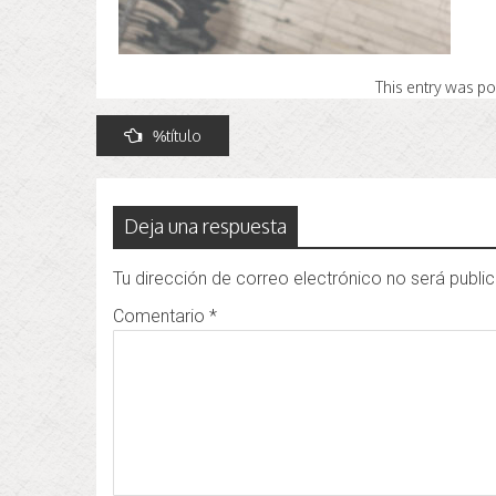
This entry was p
Navegación
%título
de
entradas
Deja una respuesta
Tu dirección de correo electrónico no será publi
Comentario
*