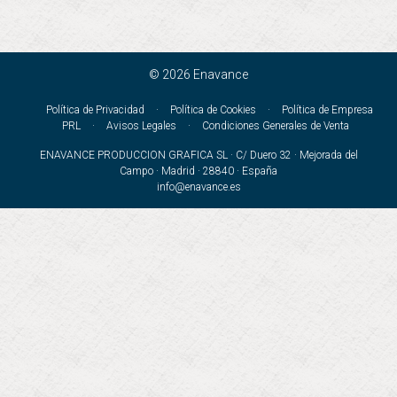
© 2026 Enavance
Política de Privacidad
·
Política de Cookies
·
Política de Empresa
PRL
·
Avisos Legales
·
Condiciones Generales de Venta
ENAVANCE PRODUCCION GRAFICA SL · C/ Duero 32 · Mejorada del
Campo · Madrid · 28840 · España
info@enavance.es